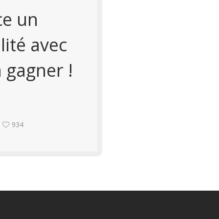
ce un
ité avec
 gagner !
934