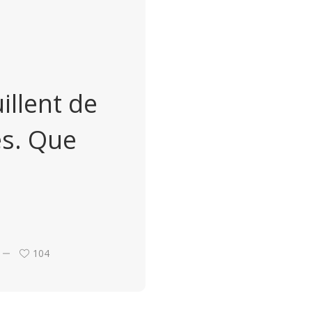
illent de
s. Que
104