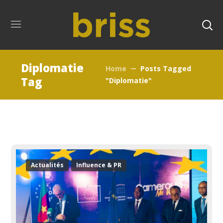
Diplomatie
Home
Posts Tagged
Tag
"Diplomatie"
Actualités
Influence & PR