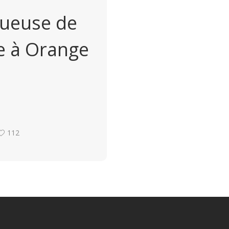
queuse de
he à Orange
112