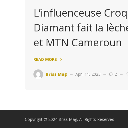
L’influenceuse Cro
Diamant fait la lèc
et MTN Cameroun
READ MORE
Briss Mag
April 11, 2023
2
Copyright © 2024 Briss Mag. All Rights Reserved