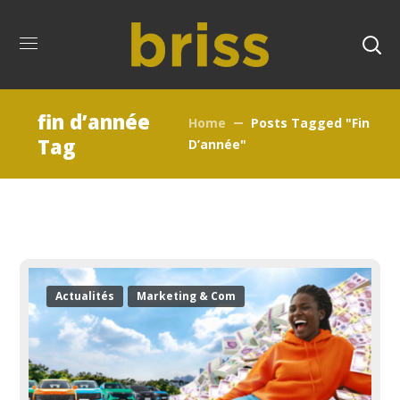
fin d’année
Home
Posts Tagged "fin
Tag
D’année"
Actualités
Marketing & Com