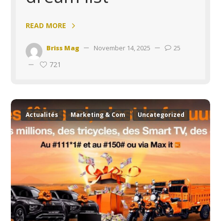
READ MORE
Briss Mag
November 14, 2025
25
721
Actualités
Marketing & Com
Uncategorized