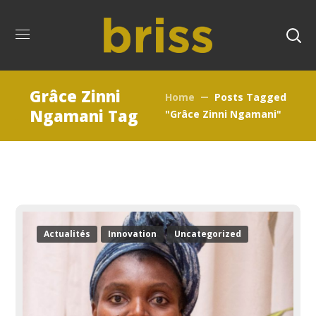
Grâce Zinni
Home
Posts Tagged
Ngamani Tag
"Grâce Zinni Ngamani"
Actualités
Innovation
Uncategorized