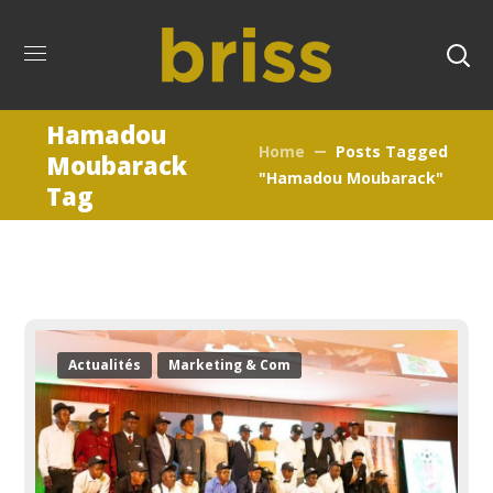
Hamadou
Home
Posts Tagged
Moubarack
"Hamadou Moubarack"
Tag
Actualités
Marketing & Com