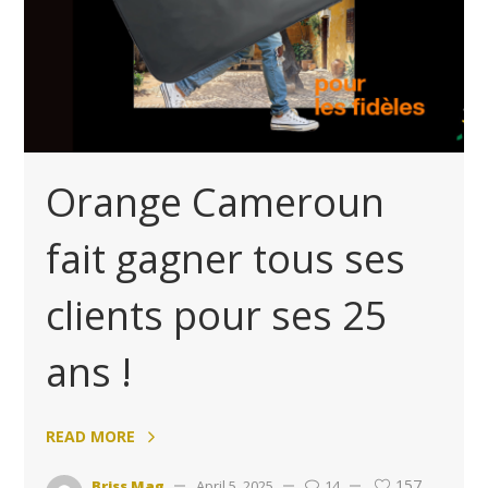
Orange Cameroun
fait gagner tous ses
clients pour ses 25
ans !
READ MORE
157
Briss Mag
April 5, 2025
14