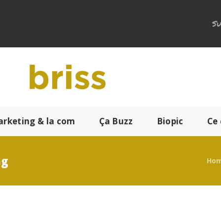
Su
arketing & la com
Ça Buzz
Biopic
Ce 
ag
Ho