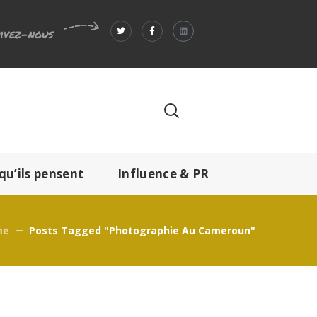
ivez-nous
qu’ils pensent
Influence & PR
me
Posts Tagged "photographie Au Cameroun"