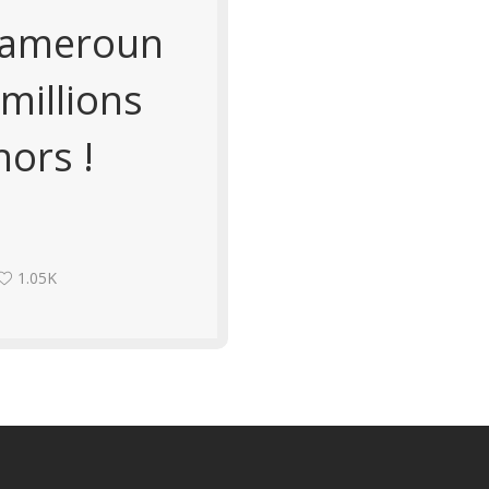
Cameroun
 millions
hors !
1.05K