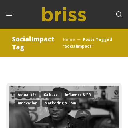
SocialImpact
Home
Posts Tagged
Tag
"SocialImpact"
Actualités
Ça buzz
Influence & PR
Innovation
Marketing & Com