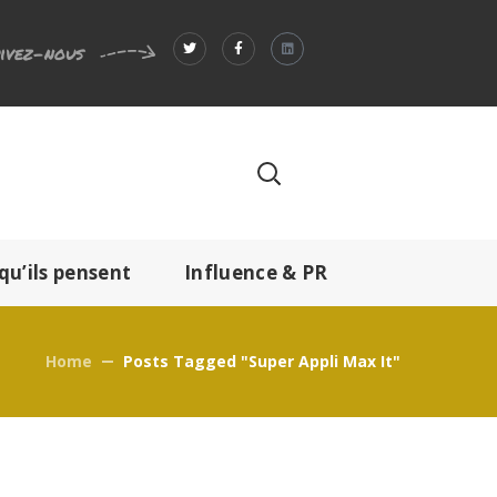
ivez-nous
qu’ils pensent
Influence & PR
Home
Posts Tagged "Super Appli Max It"