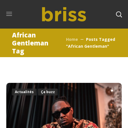
African
Home
Posts Tagged
Gentleman
"African Gentleman"
Tag
Actualités
Ça buzz