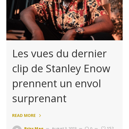
Les vues du dernier
clip de Stanley Enow
prennent un envol
surprenant
READ MORE
152
Briss Mag
August 3, 2023
0