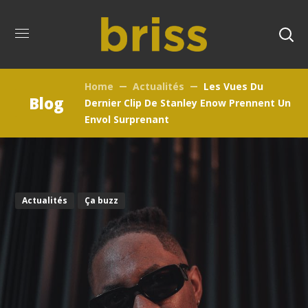
Home
Actualités
Les Vues Du
Blog
Dernier Clip De Stanley Enow Prennent Un
Envol Surprenant
Actualités
Ça buzz