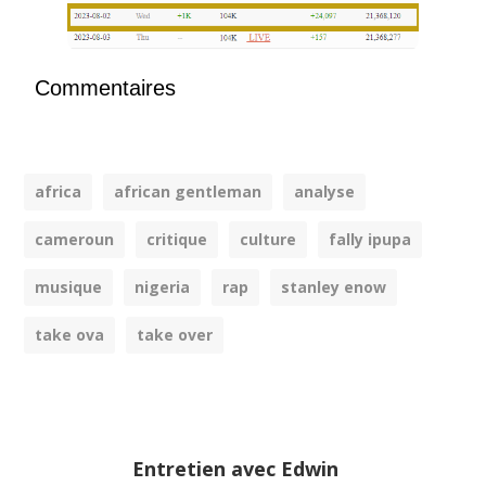
Commentaires
africa
african gentleman
analyse
cameroun
critique
culture
fally ipupa
musique
nigeria
rap
stanley enow
take ova
take over
Entretien avec Edwin