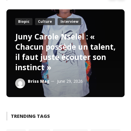
Biopic
Culture
Interview
Juny Carole Nselel : «
Chacun possède un talent,
il faut juste écouter son
instinct »
Briss Mag
June 29, 2026
TRENDING TAGS