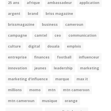
25 ans
afrique
ambassadeur
application
argent
brand
briss magazine
brissmagazine
business
cameroun
campagne
camtel
ceo
communication
culture
digital
douala
emplois
entreprise
finances
football
influenceur
innovation
jeunes
leadership
marketing
marketing d'influence
marque
max it
millions
momo
mtn
mtn cameroon
mtn cameroun
musique
orange