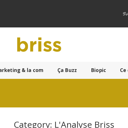
Su
arketing & la com
Ça Buzz
Biopic
Ce 
Category: L'Analyse Briss