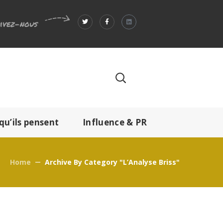
ivez-nous
qu’ils pensent
Influence & PR
Home
Archive By Category "L’Analyse Briss"