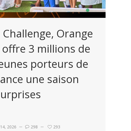
 Challenge, Orange
ffre 3 millions de
eunes porteurs de
 lance une saison
surprises
 14, 2026
298
293