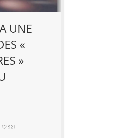
 A UNE
ES «
ES »
U
921