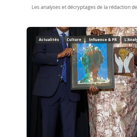
Les analyses et décryptages de la rédaction d
Actualités
Culture
Influence & PR
L'Anal