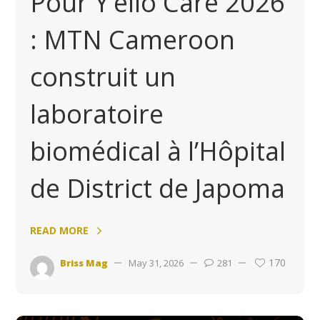
Pour Y’ello Care 2026
: MTN Cameroon
construit un
laboratoire
biomédical à l’Hôpital
de District de Japoma
READ MORE
170
Briss Mag
May 31, 2026
281