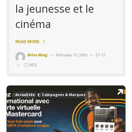
la jeunesse et le
cinéma
READ MORE
Briss Mag
February 13, 2026
17
603
Actualités
Campagnes & Marques