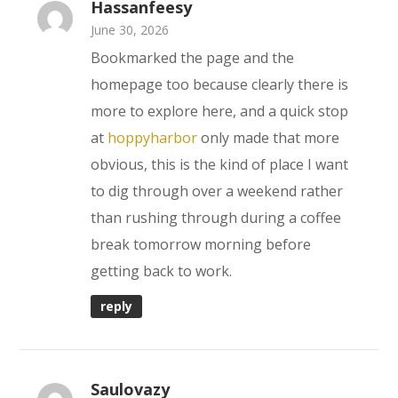
Hassanfeesy
June 30, 2026
Bookmarked the page and the
homepage too because clearly there is
more to explore here, and a quick stop
at
hoppyharbor
only made that more
obvious, this is the kind of place I want
to dig through over a weekend rather
than rushing through during a coffee
break tomorrow morning before
getting back to work.
reply
Saulovazy