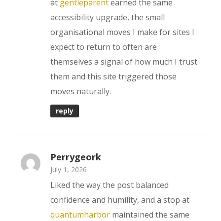
at
gentleparent
earned the same
accessibility upgrade, the small
organisational moves I make for sites I
expect to return to often are
themselves a signal of how much I trust
them and this site triggered those
moves naturally.
reply
Perrygeork
July 1, 2026
Liked the way the post balanced
confidence and humility, and a stop at
quantumharbor
maintained the same