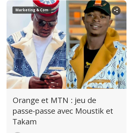
Marketing & Com
Orange et MTN : jeu de
passe-passe avec Moustik et
Takam