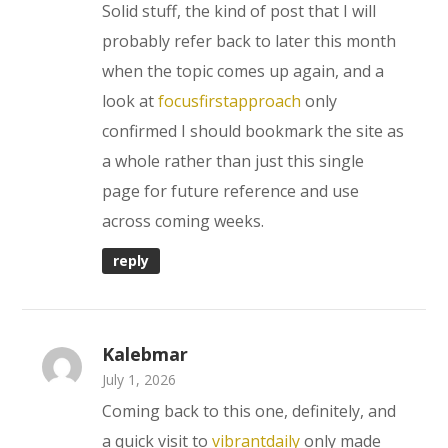
Solid stuff, the kind of post that I will
probably refer back to later this month
when the topic comes up again, and a
look at
focusfirstapproach
only
confirmed I should bookmark the site as
a whole rather than just this single
page for future reference and use
across coming weeks.
reply
Kalebmar
July 1, 2026
Coming back to this one, definitely, and
a quick visit to
vibrantdaily
only made