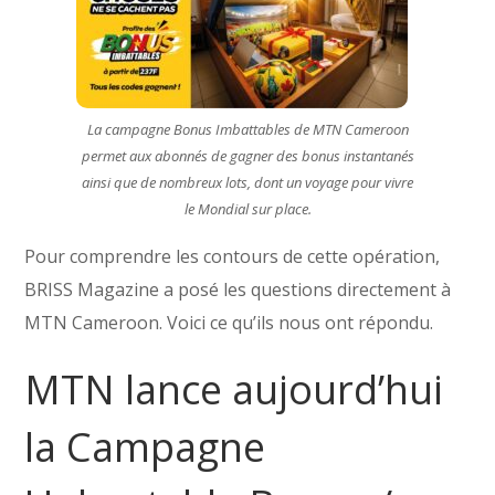
La campagne Bonus Imbattables de MTN Cameroon
permet aux abonnés de gagner des bonus instantanés
ainsi que de nombreux lots, dont un voyage pour vivre
le Mondial sur place.
Pour comprendre les contours de cette opération,
BRISS Magazine a posé les questions directement à
MTN Cameroon. Voici ce qu’ils nous ont répondu.
MTN lance aujourd’hui
la Campagne