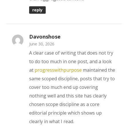
reply
Davonshose
June 30, 2026
A clear case of writing that does not try
to do too much in one post, and a look
at
progresswithpurpose
maintained the
same scoped discipline, posts that try to
cover too much end up covering
nothing well and this site has clearly
chosen scope discipline as a core
editorial principle which shows up
clearly in what I read.