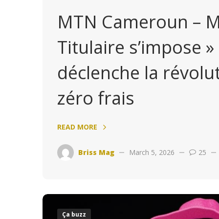
MTN Cameroun – Mo
Titulaire s’impose »
déclenche la révolu
zéro frais
READ MORE
Briss Mag
March 5, 2026
25
Ça buzz