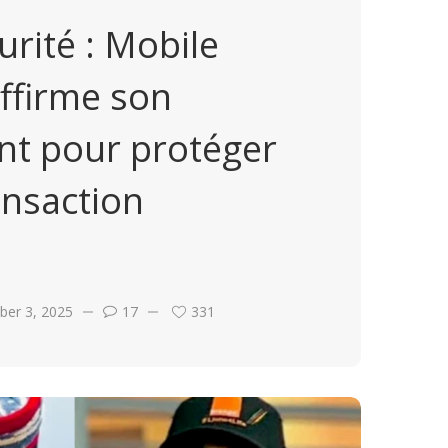
rité : Mobile
ffirme son
t pour protéger
ansaction
ber 3, 2025
17
331