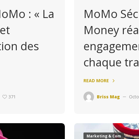
Mo : « La
MoMo Sécu
 et
Money réa
tion des
engagemen
chaque tr
READ MORE
371
Briss Mag
Octo
Marketing & Com