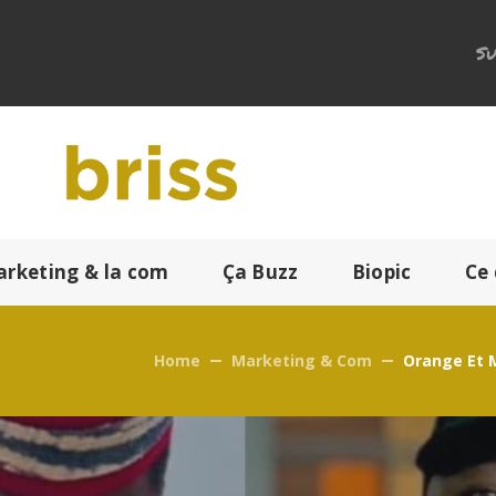
Su
arketing & la com
Ça Buzz
Biopic
Ce 
Home
Marketing & Com
Orange Et 