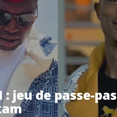
: jeu de passe-pa
akam