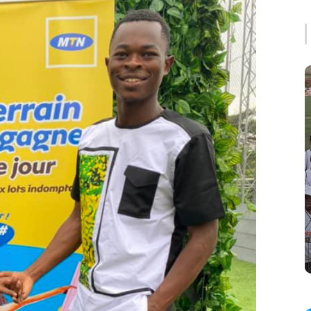
Actualités
Culture
Influence & PR
L'Analyse Briss
Taste of Africa Gala
2026 : quand Houston
devient une scène
business pour l’Afrique
Briss Mag
July 13, 2026