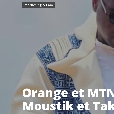
Marketing & Com
Orange et MTN 
Moustik et T