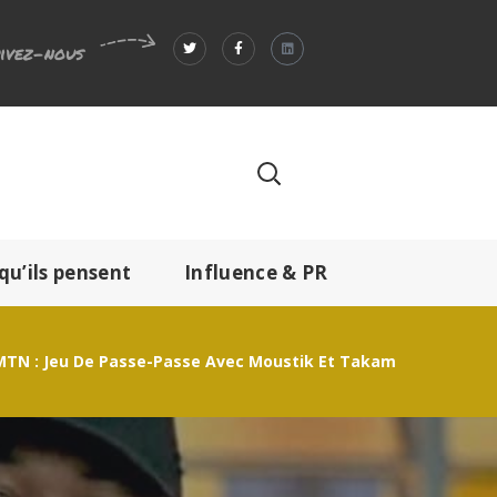
ivez-nous
qu’ils pensent
Influence & PR
MTN : Jeu De Passe-Passe Avec Moustik Et Takam