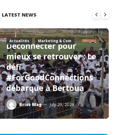
LATEST NEWS
Actualités
Marketing & Com
Ac
Déconnecter pour
W
mieux se retrouver : Le
F
défi
l
#ForGoodConnections
p
débarque à Bertoua
fo
Briss Mag
July 20, 2026