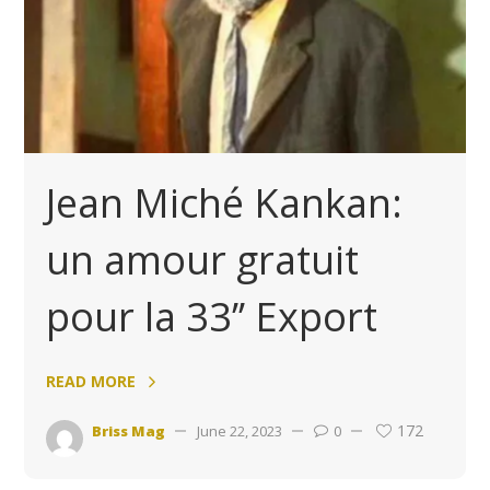
Jean Miché Kankan:
un amour gratuit
pour la 33’’ Export
READ MORE
172
Briss Mag
June 22, 2023
0