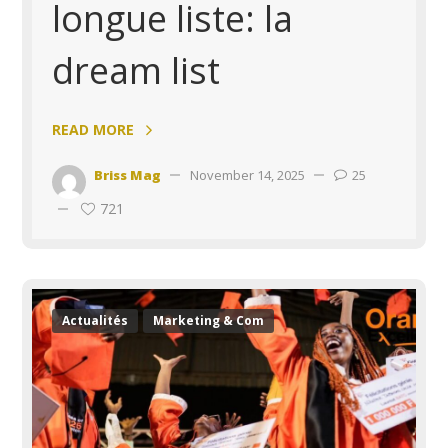
longue liste: la
dream list
READ MORE
Briss Mag
November 14, 2025
25
721
Actualités
Marketing & Com