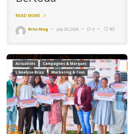
READ MORE
85
Briss Mag
July 20, 2026
0
Actualités
Campagnes & Marques
L'Analyse Briss
Marketing & Com