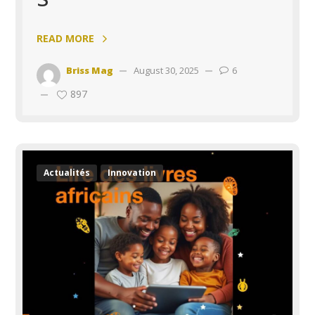
READ MORE
Briss Mag
August 30, 2025
6
897
Actualités
Innovation