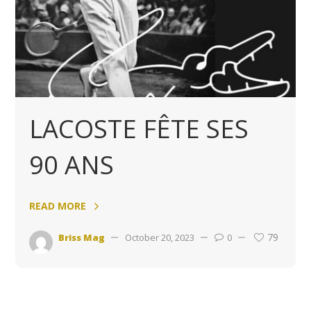
LACOSTE FÊTE SES
90 ANS
READ MORE
79
Briss Mag
October 20, 2023
0