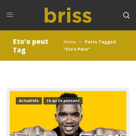
Eto’o peut
Home
Posts Tagged
Tag
"Eto’o Peut"
Actualités
Ce qu'ils pensent