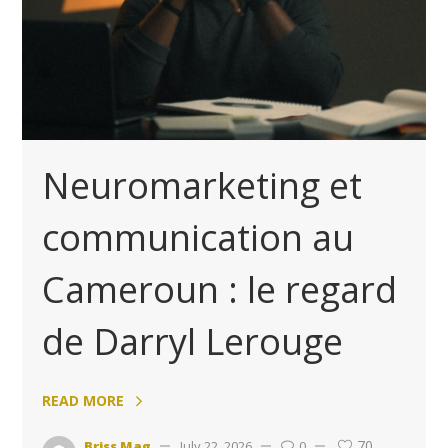
Neuromarketing et
communication au
Cameroun : le regard
de Darryl Lerouge
READ MORE
70
Briss Mag
July 22, 2026
0