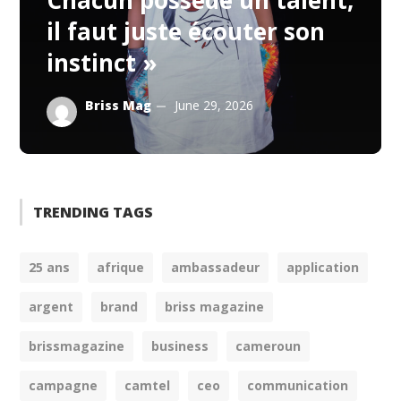
Chacun possède un talent,
il faut juste écouter son
instinct »
Briss Mag
June 29, 2026
TRENDING TAGS
25 ans
afrique
ambassadeur
application
argent
brand
briss magazine
brissmagazine
business
cameroun
campagne
camtel
ceo
communication