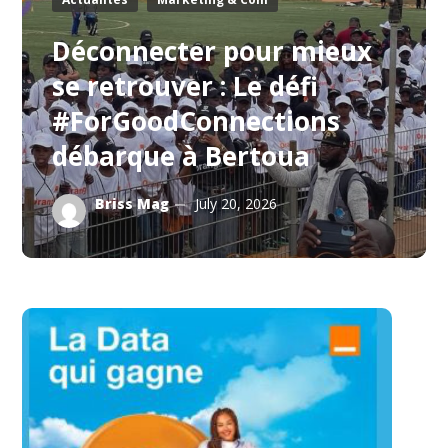
Déconnecter pour mieux
se retrouver : Le défi
#ForGoodConnections
débarque à Bertoua
Briss Mag
July 20, 2026