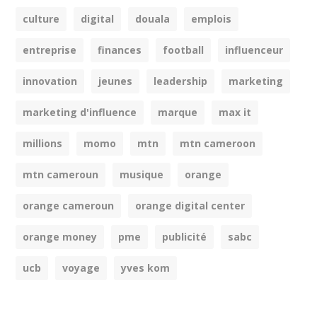
culture
digital
douala
emplois
entreprise
finances
football
influenceur
innovation
jeunes
leadership
marketing
marketing d'influence
marque
max it
millions
momo
mtn
mtn cameroon
mtn cameroun
musique
orange
orange cameroun
orange digital center
orange money
pme
publicité
sabc
ucb
voyage
yves kom