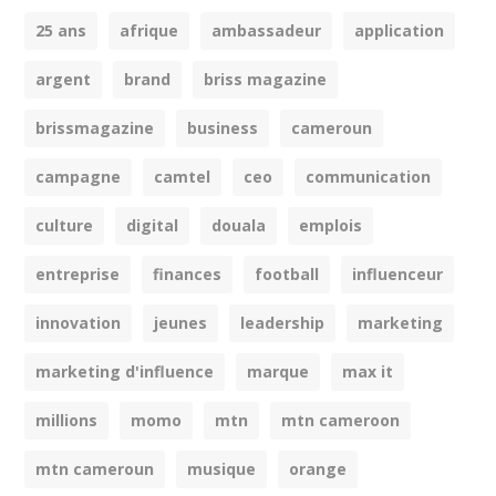
25 ans
afrique
ambassadeur
application
argent
brand
briss magazine
brissmagazine
business
cameroun
campagne
camtel
ceo
communication
culture
digital
douala
emplois
entreprise
finances
football
influenceur
innovation
jeunes
leadership
marketing
marketing d'influence
marque
max it
millions
momo
mtn
mtn cameroon
mtn cameroun
musique
orange