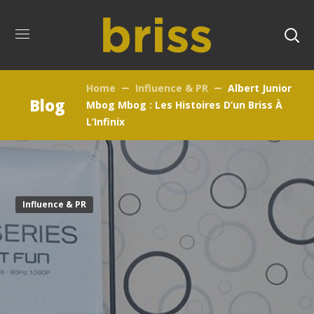
Home
Influence & PR
Albert Junior
Blog
Mbog Mbog : Les Histoires D’un Briss À
L’Infinix
Influence & PR