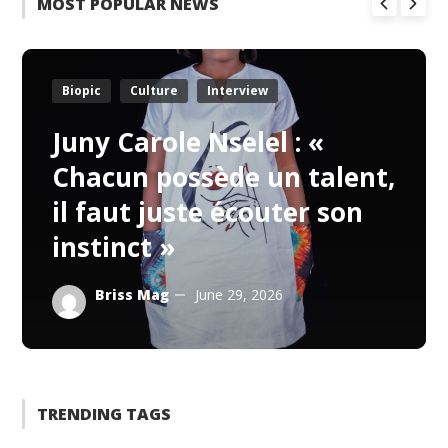
MOST POPULAR NEWS
Biopic
Culture
Interview
Juny Carole Nselel : «
Chacun possède un talent,
il faut juste écouter son
instinct »
Briss Mag
June 29, 2026
TRENDING TAGS