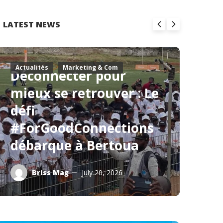
LATEST NEWS
Actualités
Marketing & Com
Ac
Déconnecter pour
W
mieux se retrouver : Le
F
défi
l
#ForGoodConnections
p
débarque à Bertoua
fo
Briss Mag
July 20, 2026