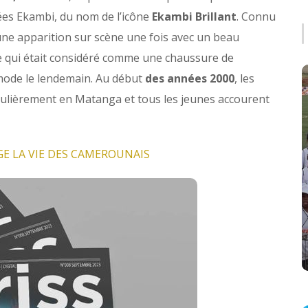
ées Ekambi, du nom de l’icône
Ekambi Brillant
. Connu
it une apparition sur scène une fois avec un beau
e qui était considéré comme une chaussure de
mode le lendemain. Au début
des années 2000
, les
Actualités
Culture
Influence & PR
ulièrement en Matanga et tous les jeunes accourent
L'Analyse Briss
Taste of Africa Gala
2026 : quand Houston
GE LA VIE DES CAMEROUNAIS
devient une scène
business pour l’Afrique
Briss Mag
July 13, 2026