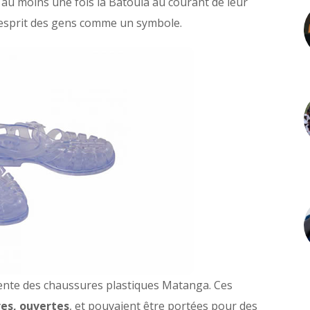
é au moins une fois la Batoula au courant de leur
l’esprit des gens comme un symbole.
 vente des chaussures plastiques Matanga. Ces
res, ouvertes
, et pouvaient être portées pour des