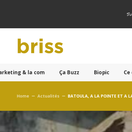
Su
arketing & la com
Ça Buzz
Biopic
Ce 
Home
Actualités
BATOULA, A LA POINTE ET A 