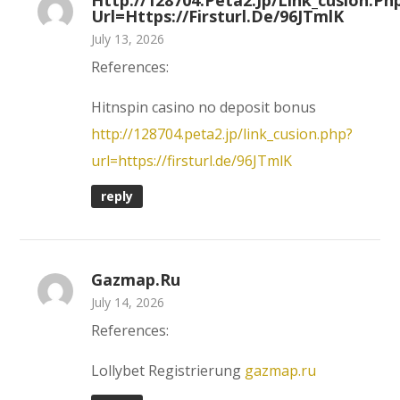
Http://128704.peta2.jp/link_cusion.ph
Url=https://firsturl.de/96JTmlK
July 13, 2026
References:
Hitnspin casino no deposit bonus
http://128704.peta2.jp/link_cusion.php?
url=https://firsturl.de/96JTmlK
reply
Gazmap.ru
July 14, 2026
References:
Lollybet Registrierung
gazmap.ru