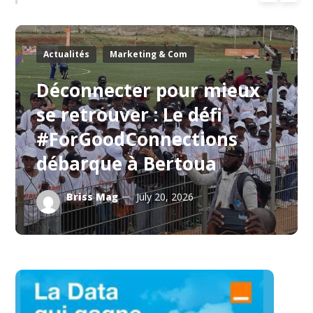
Actualités
Marketing & Com
Déconnecter pour mieux
se retrouver : Le défi
#ForGoodConnections
débarque à Bertoua
Briss Mag
July 20, 2026