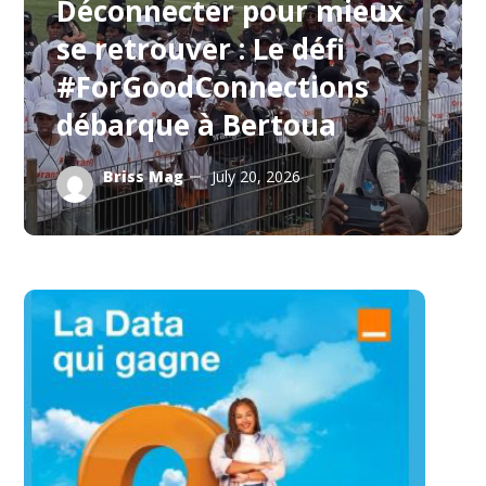
Déconnecter pour mieux
se retrouver : Le défi
#ForGoodConnections
débarque à Bertoua
Briss Mag
July 20, 2026