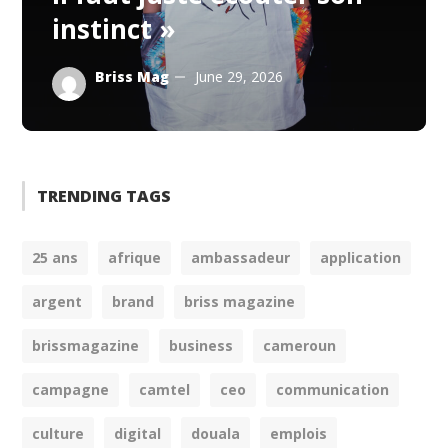
instinct »
Briss Mag
June 29, 2026
TRENDING TAGS
25 ans
afrique
ambassadeur
application
argent
brand
briss magazine
brissmagazine
business
cameroun
campagne
camtel
ceo
communication
culture
digital
douala
emplois