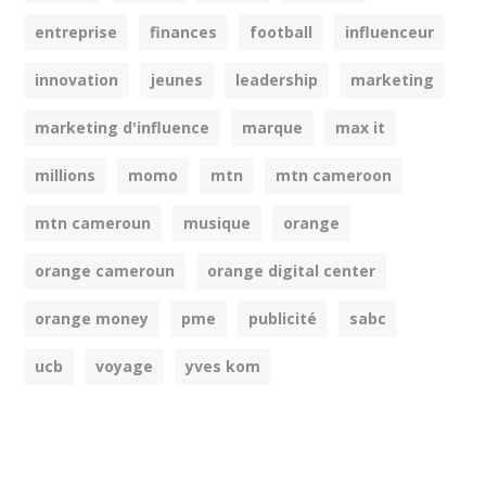
entreprise
finances
football
influenceur
innovation
jeunes
leadership
marketing
marketing d'influence
marque
max it
millions
momo
mtn
mtn cameroon
mtn cameroun
musique
orange
orange cameroun
orange digital center
orange money
pme
publicité
sabc
ucb
voyage
yves kom