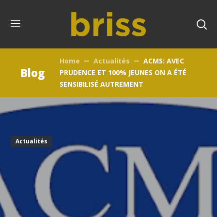
Home
Actualités
ACMS: AVEC
Blog
PRUDENCE ET 100% JEUNES ON A ÉTÉ
SENSIBILISÉ AUTREMENT
Actualités