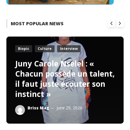
MOST POPULAR NEWS
Biopic
Culture
Interview
Juny Carole Nselel : «
Chacun possède un talent,
il faut juste écouter son
instinct »
Briss Mag
June 29, 2026