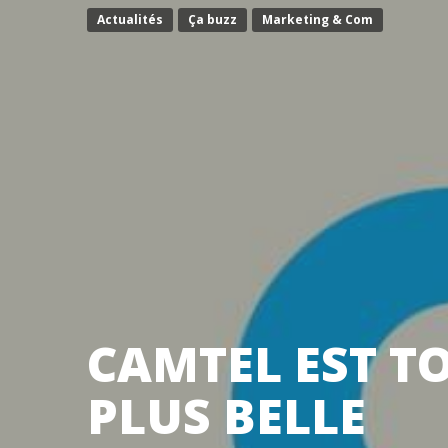
Actualités
Ça buzz
Marketing & Com
CAMTEL EST TO
PLUS BELLE