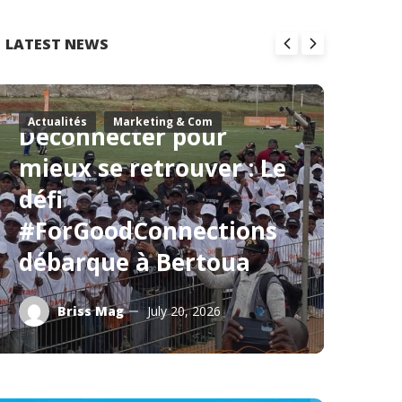
LATEST NEWS
Actualités
Marketing & Com
Ac
Déconnecter pour
W
mieux se retrouver : Le
F
défi
l
#ForGoodConnections
p
débarque à Bertoua
fo
Briss Mag
July 20, 2026