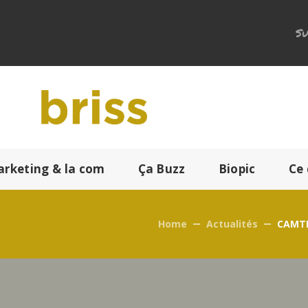
Su
arketing & la com
Ça Buzz
Biopic
Ce 
Home
Actualités
CAMTE