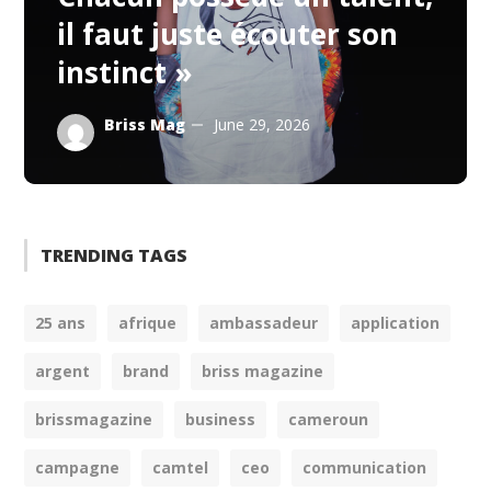
il faut juste écouter son
instinct »
Briss Mag
June 29, 2026
TRENDING TAGS
25 ans
afrique
ambassadeur
application
argent
brand
briss magazine
brissmagazine
business
cameroun
campagne
camtel
ceo
communication