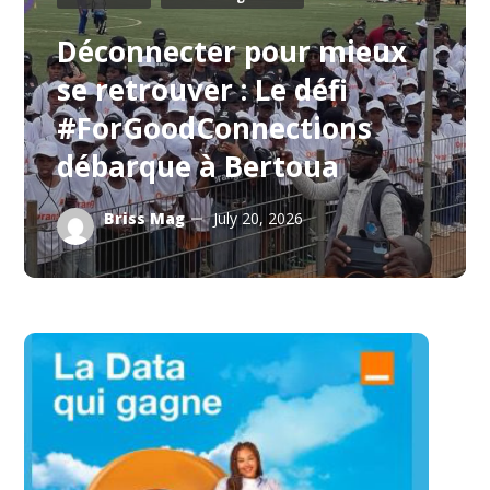
Déconnecter pour mieux
se retrouver : Le défi
#ForGoodConnections
débarque à Bertoua
Briss Mag
July 20, 2026