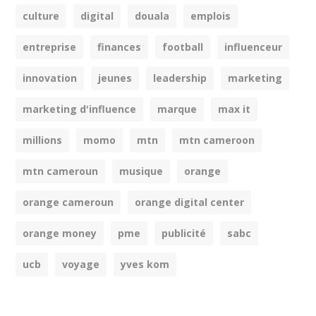
culture
digital
douala
emplois
entreprise
finances
football
influenceur
innovation
jeunes
leadership
marketing
marketing d'influence
marque
max it
millions
momo
mtn
mtn cameroon
mtn cameroun
musique
orange
orange cameroun
orange digital center
orange money
pme
publicité
sabc
ucb
voyage
yves kom