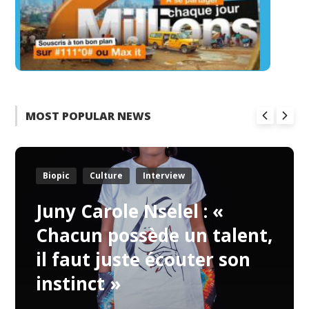
MOST POPULAR NEWS
Biopic
Culture
Interview
Juny Carole Nselel : «
Chacun possède un talent,
il faut juste écouter son
instinct »