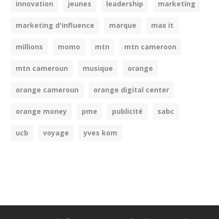
innovation
jeunes
leadership
marketing
marketing d'influence
marque
max it
millions
momo
mtn
mtn cameroon
mtn cameroun
musique
orange
orange cameroun
orange digital center
orange money
pme
publicité
sabc
ucb
voyage
yves kom