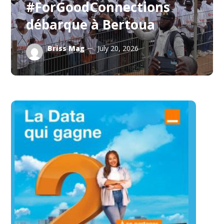
#ForGoodConnections
débarque à Bertoua
Briss Mag
July 20, 2026