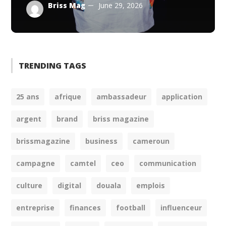
Briss Mag
June 29, 2026
TRENDING TAGS
25 ans
afrique
ambassadeur
application
argent
brand
briss magazine
brissmagazine
business
cameroun
campagne
camtel
ceo
communication
culture
digital
douala
emplois
entreprise
finances
football
influenceur