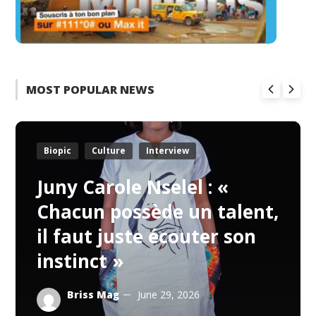
MOST POPULAR NEWS
Biopic
Culture
Interview
Juny Carole Nselel : «
Chacun possède un talent,
il faut juste écouter son
instinct »
Briss Mag
June 29, 2026