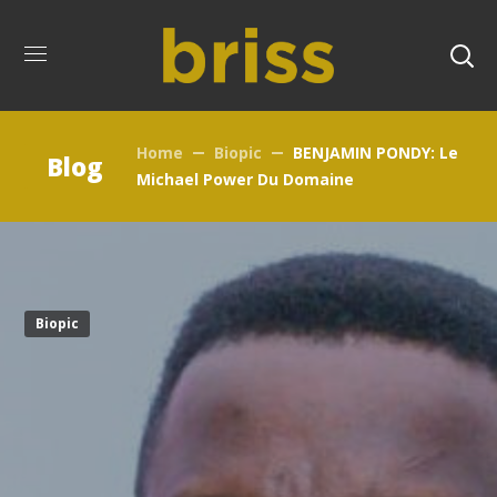
Home
Biopic
BENJAMIN PONDY: Le
Blog
Michael Power Du Domaine
Biopic